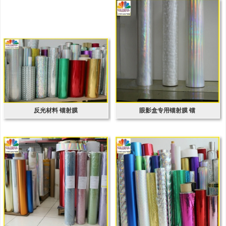
反光材料 镭射膜
眼影盒专用镭射膜 镭