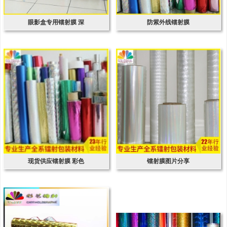
眼影盒专用镭射膜 深
防紫外线镭射膜
现货供应镭射膜 彩色
镭射膜图片分享