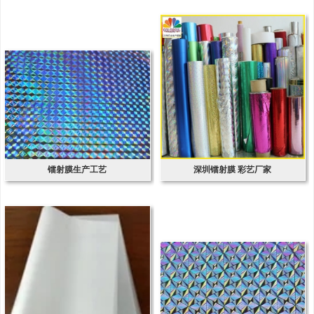
镭射膜生产工艺
深圳镭射膜 彩艺厂家