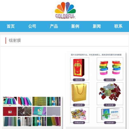
首页
公司
产品
案例
新闻
联系
镭射膜