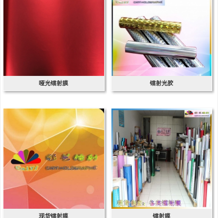
哑光镭射膜
镭射光胶
现货镭射膜
镭射膜