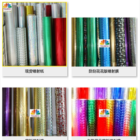
现货镭射纸
防刮花花版镭射膜