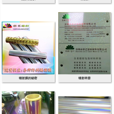
镭射膜的秘密
镭射样册