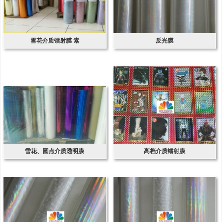
雪花介质镭射膜 素
反光膜
雪花、圆点介质透明膜
高档介质镭射膜