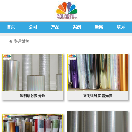
首页
公司
产品
案例
新闻
联系
介质镭射膜
透明镭射膜 介质
透明镭射膜 盖光膜