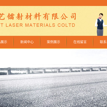
品展示
新闻中心
案例展示
在线留言
联系
镭射膜
公司新闻
设备车间
镭射纸
行业新闻
成功案例
银卡纸
技术知识
眼膜（纸）
质镭射膜
明镭射膜