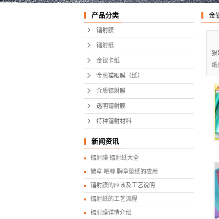
特种
产品分类
金
镭射膜
镭射纸
猫
金银卡纸
纸
金葱猫眼膜（纸）
介质镭射膜
透明镭射膜
特种镭射材料
新闻资讯
镭射膜 镭射纸大全
徽章 吧唧 胸章垫纸的应用
镭射膜的应该及工艺说明
镭射纸的工艺流程
镭射膜详情介绍