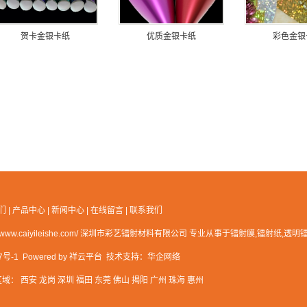
贺卡金银卡纸
优质金银卡纸
彩色金银
们
|
产品中心
|
新闻中心
|
在线留言
|
联系我们
ttp://www.caiyileishe.com/ 深圳市彩艺镭射材料有限公司 专业从事于
镭射膜
,
镭射纸
,
透明
7号-1
Powered by
祥云平台
技术支持：
华企网络
区域：
西安
龙岗
深圳
福田
东莞
佛山
揭阳
广州
珠海
惠州