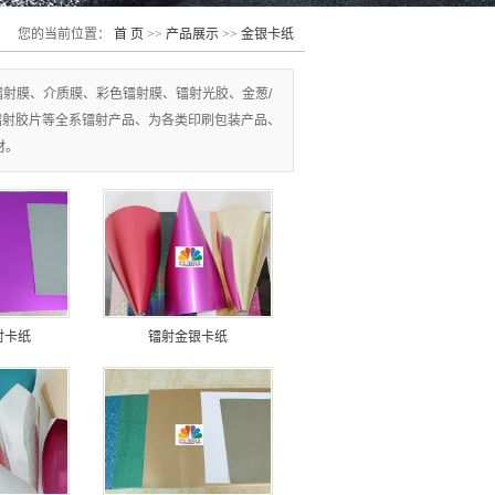
您的当前位置：
首 页
>>
产品展示
>>
金银卡纸
透明镭射膜、介质膜、彩色镭射膜、镭射光胶、金葱/
镭射胶片等全系镭射产品、为各类印刷包装产品、
材。
射卡纸
镭射金银卡纸