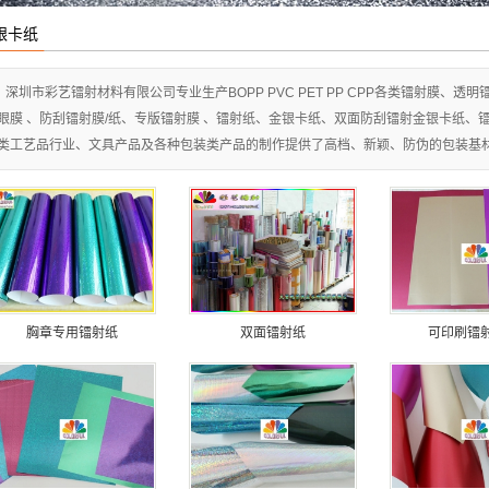
镭射材料
银卡纸
深圳市彩艺镭射材料有限公司专业生产BOPP PVC PET PP CPP各类镭射膜、
眼膜 、防刮镭射膜/纸、专版镭射膜 、镭射纸、金银卡纸、双面防刮镭射金银卡纸、
类工艺品行业、文具产品及各种包装类产品的制作提供了高档、新颖、防伪的包装基
胸章专用镭射纸
双面镭射纸
可印刷镭