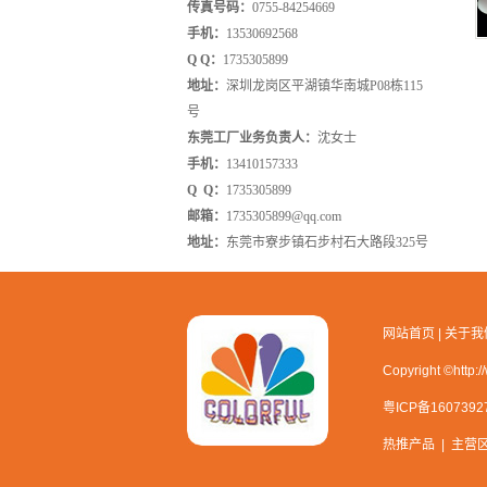
传真号码：
0755-84254669
手机：
13530692568
Q Q：
1735305899
地址
：
深圳龙岗区平湖镇华南城P08栋115
号
东莞工厂业务负责人：
沈女士
手机：
13410157333
Q Q
：
1735305899
邮箱
：
1735305899@qq.com
地址：
东莞市寮步镇石步村石大路段325号
网站首页
|
关于我
Copyright ©h
粤ICP备1607392
热推产品
| 主营