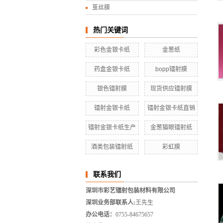
茧丝膜
热门关键词
彩色金银卡纸
金葱纸
药盒金银卡纸
bopp镭射膜
银色镭射膜
现货供应镭射膜
镭射金银卡纸
镭射金银卡纸直销
镭射金银卡纸生产
金葱猫眼镭射纸
酒类包装镭射纸
彩虹膜
联系我们
深圳市彩艺镭射包装材料有限公司
深圳业务部联系人:
王先生
办公电话：
0755-84675657