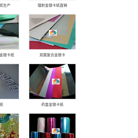
纸生产
镭射金银卡纸直销
金银卡纸
双面复合金银卡
纸
药盒金银卡纸