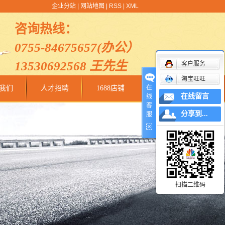
企业分站
|
网站地图
|
RSS
|
XML
咨询热线：
0755-84675657(办公）
13530692568 王先生
客户服务
淘宝旺旺
在
我们
人才招聘
1688店铺
在线留言
线
客
分享到...
服
扫描二维码