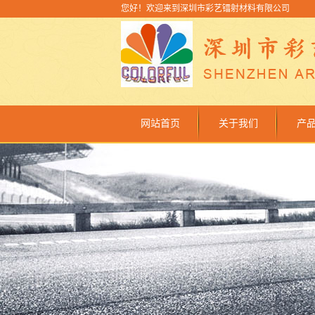
您好！欢迎来到深圳市彩艺镭射材料有限公司
网站首页
关于我们
产
公司简介
联系我们
金
金葱猫
介
透