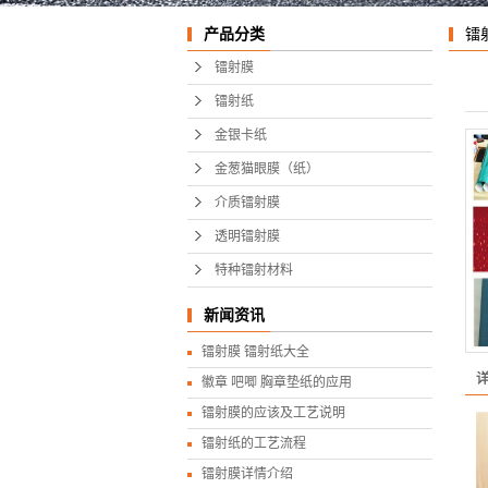
特种
产品分类
镭
镭射膜
镭射纸
金银卡纸
金葱猫眼膜（纸）
介质镭射膜
透明镭射膜
特种镭射材料
新闻资讯
镭射膜 镭射纸大全
徽章 吧唧 胸章垫纸的应用
镭射膜的应该及工艺说明
镭射纸的工艺流程
镭射膜详情介绍