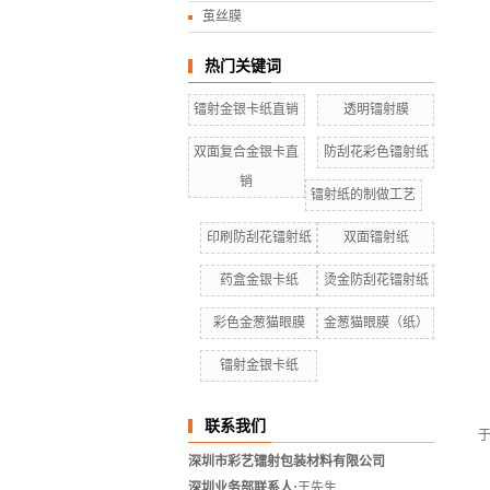
茧丝膜
热门关键词
镭射金银卡纸直销
透明镭射膜
双面复合金银卡直
防刮花彩色镭射纸
销
镭射纸的制做工艺
印刷防刮花镭射纸
双面镭射纸
药盒金银卡纸
烫金防刮花镭射纸
彩色金葱猫眼膜
金葱猫眼膜（纸）
镭射金银卡纸
联系我们
深圳市彩艺镭射包装材料有限公司
深圳业务部联系人:
王先生