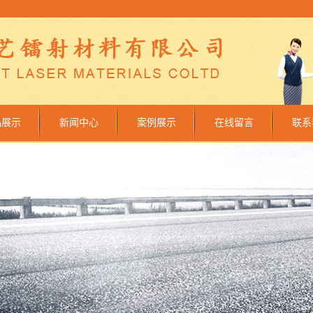
品展示
新闻中心
案例展示
在线留言
联系
镭射膜
公司新闻
设备车间
镭射纸
行业新闻
成功案例
银卡纸
技术知识
眼膜（纸）
质镭射膜
明镭射膜