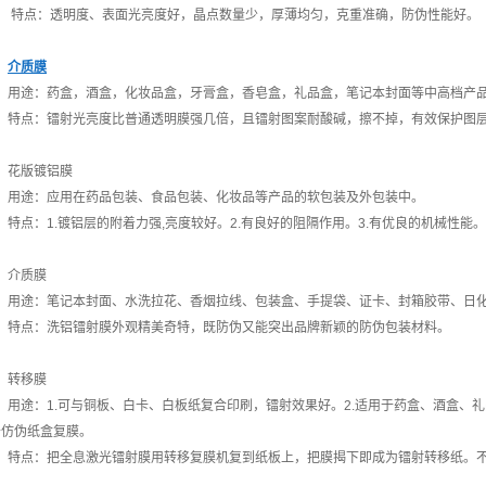
特点：透明度、表面光亮度好，晶点数量少，厚薄均匀，克重准确，防伪性能好。
介质膜
用途：药盒，酒盒，化妆品盒，牙膏盒，香皂盒，礼品盒，笔记本封面等中高档产
特点：镭射光亮度比普通透明膜强几倍，且镭射图案耐酸碱，擦不掉，有效保护图
花版镀铝膜
用途：应用在药品包装、食品包装、化妆品等产品的软包装及外包装中。
特点：1.镀铝层的附着力强,亮度较好。2.有良好的阻隔作用。3.有优良的机械性能
介质膜
用途：笔记本封面、水洗拉花、香烟拉线、包装盒、手提袋、证卡、封箱胶带、日化
特点：洗铝镭射膜外观精美奇特，既防伪又能突出品牌新颖的防伪包装材料。
转移膜
用途：1.可与铜板、白卡、白板纸复合印刷，镭射效果好。2.适用于药盒、酒盒、礼
于仿伪纸盒复膜。
特点：把全息激光镭射膜用转移复膜机复到纸板上，把膜揭下即成为镭射转移纸。不