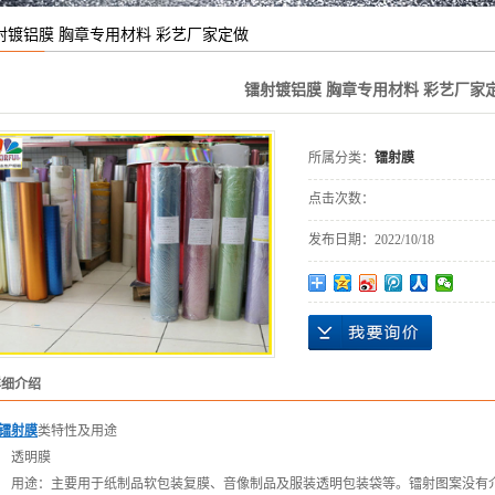
镭射材料
射镀铝膜 胸章专用材料 彩艺厂家定做
镭射镀铝膜 胸章专用材料 彩艺厂家
所属分类：
镭射膜
点击次数：
发布日期：
2022/10/18
详细介绍
镭射膜
类特性及用途
透明膜
用途：主要用于纸制品软包装复膜、音像制品及服装透明包装袋等。镭射图案没有