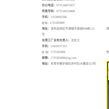
办公电话：
0755-84675657
传真号码：
0755-84254669
手机：
13530692568
Q Q：
1735305899
地址
：
深圳龙岗区平湖镇华南城P08栋115
号
东莞工厂业务负责人：
沈女士
手机：
13410157333
Q Q
：
1735305899
邮箱
：
1735305899@qq.com
地址：
东莞市寮步镇石步村石大路段325号