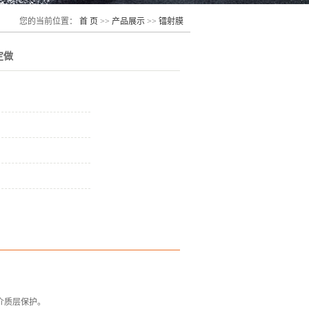
您的当前位置：
首 页
>>
产品展示
>>
镭射膜
定做
介质层保护。