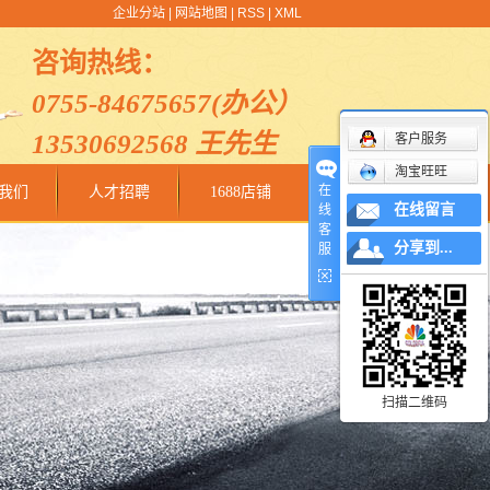
企业分站
|
网站地图
|
RSS
|
XML
咨询热线：
0755-84675657(办公）
13530692568 王先生
客户服务
淘宝旺旺
在
我们
人才招聘
1688店铺
在线留言
线
客
分享到...
服
扫描二维码