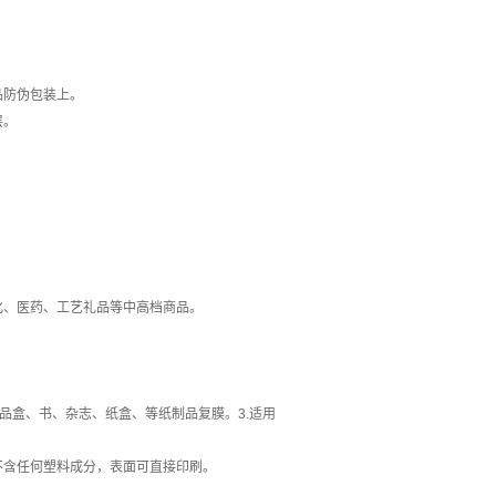
品防伪包装上。
层。
。
、医药、工艺礼品等中高档商品。
品盒、书、杂志、纸盒、等纸制品复膜。3.适用
含任何塑料成分，表面可直接印刷。