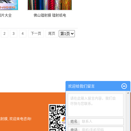
图片大全
佛山镭射膜 镭射纸电
2
3
4
下一页
尾页
欢迎给我们留言
请在此输入留言内容，我们会
尽快与您联系。
镭射膜
, 欢迎来电咨询!
姓名
联系人
电话
座机/手机号码