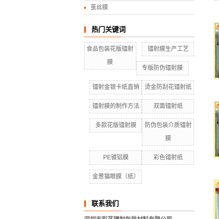
茧丝膜
热门关键词
食品包装花版镭射
镭射膜生产工艺
膜
专版防伪镭射膜
镭射金银卡纸直销
烫金防刮花镭射纸
镭射膜的制作方法
双面镭射纸
多款花版镭射膜
防伪包装介质镭射
膜
PE镀铝膜
彩色镭射纸
金葱猫眼膜（纸）
联系我们