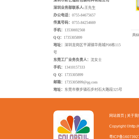
深圳市彩艺镭射包装材料有限公司
深圳业务部联系人:
王先生
办公电话：
0755-84675657
传真号码：
0755-84254669
手机：
13530692568
共6
Q Q：
1735305899
地址
：
深圳龙岗区平湖镇华南城P08栋115
号
东莞工厂业务负责人：
沈女士
手机：
13410157333
Q Q
：
1735305899
邮箱
：
1735305899@qq.com
地址：
东莞市寮步镇石步村石大路段325号
网站首页
|
关于我
Copyright ©h
粤ICP备1607392