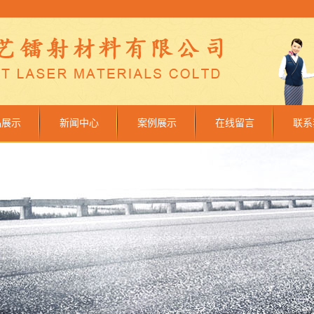
品展示
新闻中心
案例展示
在线留言
联系
山镭射膜
公司新闻
设备车间
山镭射纸
行业新闻
成功案例
金银卡纸
技术知识
金葱猫眼膜
介质镭射膜
（纸）
透明镭射膜