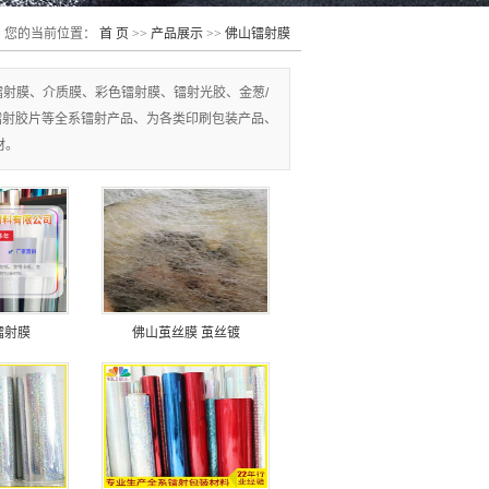
您的当前位置：
首 页
>>
产品展示
>>
佛山镭射膜
透明镭射膜、介质膜、彩色镭射膜、镭射光胶、金葱/
镭射胶片等全系镭射产品、为各类印刷包装产品、
材。
镭射膜
佛山茧丝膜 茧丝镀