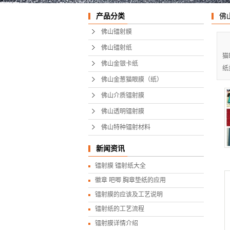
佛山特
产品分类
佛
佛山镭射膜
佛山镭射纸
猫
佛山金银卡纸
纸
佛山金葱猫眼膜（纸）
佛山介质镭射膜
佛山透明镭射膜
佛山特种镭射材料
新闻资讯
镭射膜 镭射纸大全
徽章 吧唧 胸章垫纸的应用
镭射膜的应该及工艺说明
镭射纸的工艺流程
镭射膜详情介绍