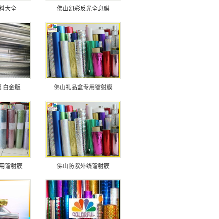
料大全
佛山幻彩反光全息膜
 白金版
佛山礼品盒专用镭射膜
用镭射膜
佛山防紫外线镭射膜