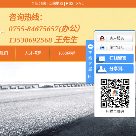
企业分站
|
网站地图
|
RSS
|
XML
咨询热线：
0755-84675657(办公）
13530692568 王先生
客户服务
淘宝旺旺
在
我们
人才招聘
1688店铺
在线留言
线
客
分享到...
服
扫描二维码