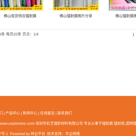
佛山现货供应镭射膜
佛山镭射膜图片分享
佛山镭射膜
8条
每页20条
页次：1/4
1
们
|
产品中心
|
新闻中心
|
在线留言
|
联系我们
ttp://www.caiyileishe.com/ 深圳市彩艺镭射材料有限公司 专业从事于
镭射膜
,
镭射纸
,
透明
7号-1
Powered by
祥云平台
技术支持：
华企网络